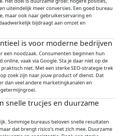
e. Het doel is duurzame groei: hogere posities,
en uiteindelijk meer conversies. Een goed bureau
gle, maar ook naar gebruikerservaring en
daadwerkelijk bijdraagt aan omzet en
tieel is voor moderne bedrijven
aar een noodzaak. Consumenten beginnen hun
d online, vaak via Google. Sta je daar niet op de
 praktisch niet. Met een sterke SEO-strategie trek
 op zoek zijn naar jouw product of dienst. Dat
er dan veel andere marketingkanalen en
ngetermijngroei.
en snelle trucjes en duurzame
lijk. Sommige bureaus beloven snelle resultaten
maar dat brengt risico’s met zich mee. Duurzame