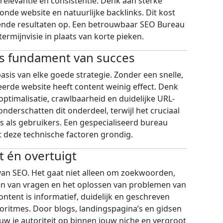
, relevantie en consistentie. Denk aan sterke
onde website en natuurlijke backlinks. Dit kost
jvende resultaten op. Een betrouwbaar SEO Bureau
termijnvisie in plaats van korte pieken.
ls fundament van succes
sis van elke goede strategie. Zonder een snelle,
eerde website heeft content weinig effect. Denk
optimalisatie, crawlbaarheid en duidelijke URL-
onderschatten dit onderdeel, terwijl het cruciaal
 als gebruikers. Een gespecialiseerd bureau
t deze technische factoren grondig.
t én overtuigt
van SEO. Het gaat niet alleen om zoekwoorden,
 van vragen en het oplossen van problemen van
ontent is informatief, duidelijk en geschreven
oritmes. Door blogs, landingspagina’s en gidsen
ouw je autoriteit op binnen jouw niche en vergroot