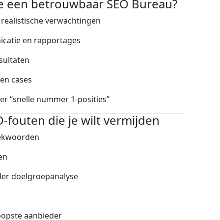
e een betrouwbaar SEO Bureau?
n realistische verwachtingen
catie en rapportages
sultaten
en cases
er “snelle nummer 1-posities”
fouten die je wilt vermijden
oekwoorden
en
der doelgroepanalyse
oopste aanbieder